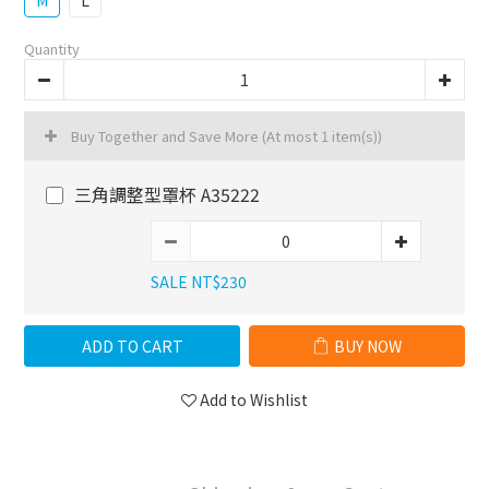
M
L
Quantity
Buy Together and Save More
(At most 1 item(s))
三角調整型罩杯 A35222
SALE NT$230
ADD TO CART
BUY NOW
Add to Wishlist