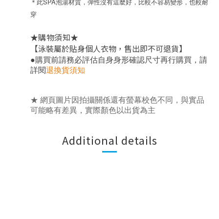
＊此SPA泡湯材質，彈性沒有這麼好，比較不容易變形，也較耐
穿
★
★
購物須知
【泳裝屬於貼身個人衣物，售出即不可退貨】
，
●
購買前請務必評估自身身形確認尺寸再行購買
請
詳閱
退換貨須知
★ 網頁圖片因拍攝關係還有螢幕校色不同，與實品
可能略有差異，實際顏色以出貨為主
Additional details